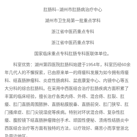
肛肠科
--湖州市肛肠病治疗中心
湖州市卫生局第一批重点学科
浙江省中医药重点专科
浙江省中医药重点学科
国家临床重点专科肛肠专科医联体单位。
科室优势：湖州第四医院肛肠科始建于
1954年，科室历经60余
年几代人的不懈探索，已由原来单一的痔瘘科发展为如今拥有痔瘘
科、结直肠肿瘤科、炎症性肠病科、盆底康复中心、内镜中心等五
大分科的综合肛肠科。在采用中西医结合治疗肛肠疾病方面积累了
丰富的临床经验，擅长治疗各类内痔、外痔、混合痔、肛裂、肛
瘘、肛门直肠周围脓肿、直肠粘膜脱垂、直肠前突、肛门狭窄、肛
门搔痒症、肛门尖锐湿疣等疾病。特别对环状混合痔、复杂性肛
瘘、腹腔镜下结直肠肿瘤微创手术、顽固性便秘、溃疡性结肠炎中
西医结合治疗等方面有独特的方法，以疗效好、痛苦小而享誉浙北
及周边地区。