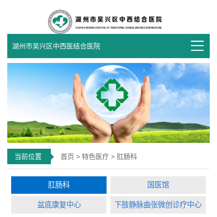
湖州市吴兴区中西医结合医院
当前位置
首页
>
特色医疗
> 肛肠科
肛肠科
国医馆
盆底康复中心
下肢静脉曲张微创诊疗中心